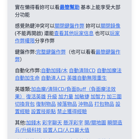
實在懶得看妳可以看
最簡幫助
基本上能享受大部
分功能
感覺熱鍵沖突可以
關閉鍵盤作弊
妳可以
關閉錄像
(不能再開啟) 還能
查看其他玩家信息
也可以
玩家
作弊權限
分享作弊
鍵盤作弊:
完整鍵盤作弊
（也可以看看
最簡鍵盤作
弊
）
自動化作弊:
自動加錢/木
自動清除CD
自動加魔法
自動加生命
自動清人口
英雄自動無限重生
英雄類:
加血魔/清除CD/負面Buff（負面魔法效
果）
復活英雄
升級
加力量
加敏捷
加智力
加三圍
切換背包
復制物品
掉落物品
沖物品
打包物品
設
置經驗
設置技能點
禁止獲得經驗
其他:
加錢木
彩字聊天
懸浮彩字
開/關地圖
瞬間造
兵/升級科技
設置人口/人口最大值