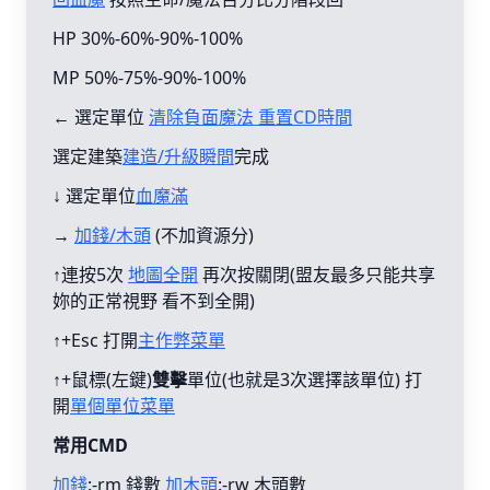
HP 30%-60%-90%-100%
MP 50%-75%-90%-100%
← 選定單位
清除負面魔法 重置CD時間
選定建築
建造/升級瞬間
完成
↓ 選定單位
血魔滿
→
加錢/木頭
(不加資源分)
↑連按5次
地圖全開
再次按關閉(盟友最多只能共享
妳的正常視野 看不到全開)
↑+Esc 打開
主作弊菜單
↑+鼠標(左鍵)
雙擊
單位(也就是3次選擇該單位) 打
開
單個單位菜單
常用CMD
加錢
:-rm 錢數
加木頭
:-rw 木頭數