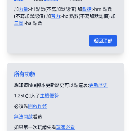
加
力量
:-hl 點數(不寫加默認值) 加
敏捷
:-hm 點數
(不寫加默認值) 加
智力
:-hz 點數(不寫加默認值) 加
三圍
:-ha 點數
返回頂部
所有功能
想知道hke腳本更新歴史可以點這裏:
更新歴史
1.25b加入了
主機優勢
必須先
開啟作弊
無法開啟
看這
如果第一次玩請先看
玩家必看