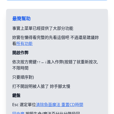
最簡幫助
事實上菜單已經提供了大部分功能
妳實在懶得看完整的先看這個吧 不過還是建議妳
看
所有功能
開啟作弊
依次按方嚮鍵↑↑←↓進入作弊(按錯了就重新按次,
不限時間
只要順序對)
打不開說明被人搶了 妳手腳太慢
鍵盤
Esc 選定單位
清除負面魔法 重置CD時間
回血魔
按照生命/魔法百分比分階段回