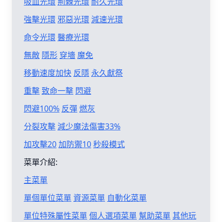
吸血光環
荊棘光環
耐久光環
強擊光環
邪惡光環
減速光環
命令光環
醫療光環
無敵
隱形
穿墻
魔免
移動速度加快
反隱
永久獻祭
重擊
致命一擊
閃避
閃避100%
反彈
燃灰
分裂攻擊
減少魔法傷害33%
加攻擊20
加防禦10
秒殺模式
菜單介紹:
主菜單
單個單位菜單
資源菜單
自動化菜單
單位特殊屬性菜單
個人選項菜單
幫助菜單
其他玩