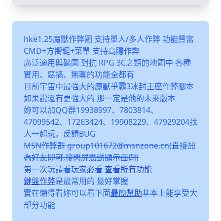
hke1.25魔獸作弊圖 支持單人/多人作弊 功能豐富
CMD+方嚮鍵+菜單 支持高隱作弊
廣泛適用與礦圖 對抗 RPG 3C之類的地圖中 各種
實用、惡搞、無聊的功能全都有
目前宇宙中最強大的魔獸爭霸3冰封王座作弊腳本
如果說還有更強大的 那一定是他的未來版本
妳可以加QQ群19938997、7803814、
47099542、17263424、19908229、47929204找
人一起玩，反饋BUG
MSN作弊群 group101672@msnzone.cn(直接加
為好友即可,發閃屏震動顯示面闆)
第一次玩請看
玩家必看
查看所有功能
鍵盤作弊
是最常用的 最好掌握
實在懶得看妳可以看下面
最簡幫助
基本上能享受大
部分功能