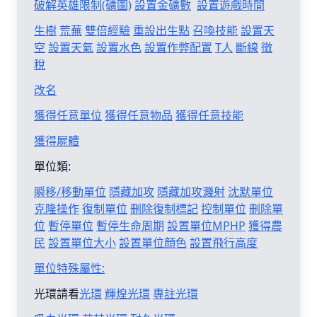
破解英雄限制(礦圖)
設置金礦數
設置遊戲時間
生樹
荒蕪
雙倍經驗
重設出生點
召喚技能
設置天
空
設置天氣
設置水色
設置作弊配置
T人
斷線
徵
稅
改名
獲得任意單位
獲得任意物品
獲得任意技能
獲得屍體
單位類:
瞬移/移動單位
隱藏加攻
隱藏加攻濺射
沈默單位
克隆操作
復制單位
刪除復制標記
控制單位
刪除單
位
暫停單位
暫停生命周期
設置單位MPHP
獲得農
民
設置單位大小
設置單位顏色
設置飛行高度
單位特殊屬性:
光環請看
光環
輝煌光環
專註光環