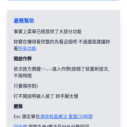
最簡幫助
事實上菜單已經提供了大部分功能
妳實在懶得看完整的先看這個吧 不過還是建議妳
看
所有功能
開啟作弊
依次按方嚮鍵↑↑←↓進入作弊(按錯了就重新按次,
不限時間
只要順序對)
打不開說明被人搶了 妳手腳太慢
鍵盤
Esc 選定單位
清除負面魔法 重置CD時間
回血魔
按照生命/魔法百分比分階段回