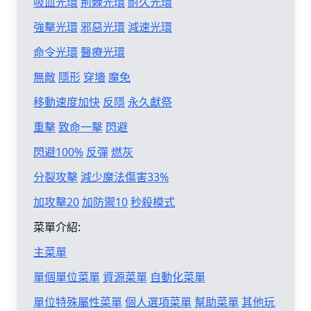
吸血光環
荊棘光環
耐久光環
強擊光環
邪惡光環
減速光環
命令光環
醫療光環
無敵
隱形
穿墻
魔免
移動速度加快
反隱
永久獻祭
重擊
致命一擊
閃避
閃避100%
反彈
燃灰
分裂攻擊
減少魔法傷害33%
加攻擊20
加防禦10
秒殺模式
菜單介紹:
主菜單
單個單位菜單
資源菜單
自動化菜單
單位特殊屬性菜單
個人選項菜單
幫助菜單
其他玩