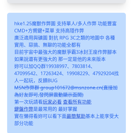
hke1.25魔獸作弊圖 支持單人/多人作弊 功能豐富
CMD+方嚮鍵+菜單 支持高隱作弊
廣泛適用與礦圖 對抗 RPG 3C之類的地圖中 各種
實用、惡搞、無聊的功能全都有
目前宇宙中最強大的魔獸爭霸3冰封王座作弊腳本
如果說還有更強大的 那一定是他的未來版本
妳可以加QQ群19938997、7803814、
47099542、17263424、19908229、47929204找
人一起玩，反饋BUG
MSN作弊群 group101672@msnzone.cn(直接加
為好友即可,發閃屏震動顯示面闆)
第一次玩請看
玩家必看
查看所有功能
鍵盤作弊
是最常用的 最好掌握
實在懶得看妳可以看下面
最簡幫助
基本上能享受大
部分功能