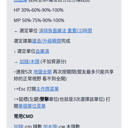
HP 30%-60%-90%-100%
MP 50%-75%-90%-100%
← 選定單位
清除負面魔法 重置CD時間
選定建築
建造/升級瞬間
完成
↓ 選定單位
血魔滿
→
加錢/木頭
(不加資源分)
↑連按5次
地圖全開
再次按關閉(盟友最多只能共享
妳的正常視野 看不到全開)
↑+Esc 打開
主作弊菜單
↑+鼠標(左鍵)
雙擊
單位(也就是3次選擇該單位) 打
開
單個單位菜單
常用CMD
加錢
:-rm 錢數
加木頭
:-rw 木頭數