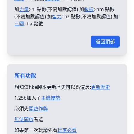
加
力量
:-hl 點數(不寫加默認值) 加
敏捷
:-hm 點數
(不寫加默認值) 加
智力
:-hz 點數(不寫加默認值) 加
三圍
:-ha 點數
返回頂部
所有功能
想知道hke腳本更新歴史可以點這裏:
更新歴史
1.25b加入了
主機優勢
必須先
開啟作弊
無法開啟
看這
如果第一次玩請先看
玩家必看