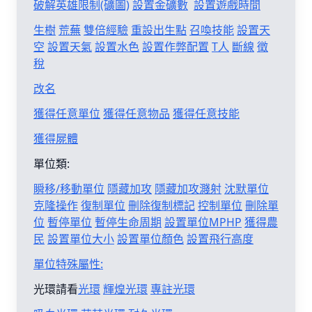
破解英雄限制(礦圖)
設置金礦數
設置遊戲時間
生樹
荒蕪
雙倍經驗
重設出生點
召喚技能
設置天
空
設置天氣
設置水色
設置作弊配置
T人
斷線
徵
稅
改名
獲得任意單位
獲得任意物品
獲得任意技能
獲得屍體
單位類:
瞬移/移動單位
隱藏加攻
隱藏加攻濺射
沈默單位
克隆操作
復制單位
刪除復制標記
控制單位
刪除單
位
暫停單位
暫停生命周期
設置單位MPHP
獲得農
民
設置單位大小
設置單位顏色
設置飛行高度
單位特殊屬性:
光環請看
光環
輝煌光環
專註光環