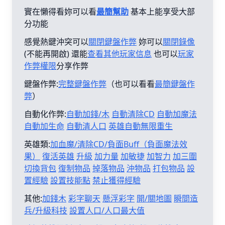
實在懶得看妳可以看
最簡幫助
基本上能享受大部
分功能
感覺熱鍵沖突可以
關閉鍵盤作弊
妳可以
關閉錄像
(不能再開啟) 還能
查看其他玩家信息
也可以
玩家
作弊權限
分享作弊
鍵盤作弊:
完整鍵盤作弊
（也可以看看
最簡鍵盤作
弊
）
自動化作弊:
自動加錢/木
自動清除CD
自動加魔法
自動加生命
自動清人口
英雄自動無限重生
英雄類:
加血魔/清除CD/負面Buff（負面魔法效
果）
復活英雄
升級
加力量
加敏捷
加智力
加三圍
切換背包
復制物品
掉落物品
沖物品
打包物品
設
置經驗
設置技能點
禁止獲得經驗
其他:
加錢木
彩字聊天
懸浮彩字
開/關地圖
瞬間造
兵/升級科技
設置人口/人口最大值