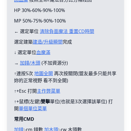
HP 30%-60%-90%-100%
MP 50%-75%-90%-100%
← 選定單位
清除負面魔法 重置CD時間
選定建築
建造/升級瞬間
完成
↓ 選定單位
血魔滿
→
加錢/木頭
(不加資源分)
↑連按5次
地圖全開
再次按關閉(盟友最多只能共享
妳的正常視野 看不到全開)
↑+Esc 打開
主作弊菜單
↑+鼠標(左鍵)
雙擊
單位(也就是3次選擇該單位) 打
開
單個單位菜單
常用CMD
加錢
:-rm 錢數
加木頭
:-rw 木頭數