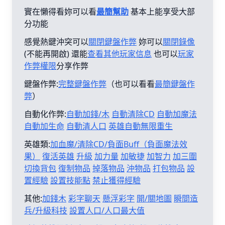
實在懶得看妳可以看
最簡幫助
基本上能享受大部
分功能
感覺熱鍵沖突可以
關閉鍵盤作弊
妳可以
關閉錄像
(不能再開啟) 還能
查看其他玩家信息
也可以
玩家
作弊權限
分享作弊
鍵盤作弊:
完整鍵盤作弊
（也可以看看
最簡鍵盤作
弊
）
自動化作弊:
自動加錢/木
自動清除CD
自動加魔法
自動加生命
自動清人口
英雄自動無限重生
英雄類:
加血魔/清除CD/負面Buff（負面魔法效
果）
復活英雄
升級
加力量
加敏捷
加智力
加三圍
切換背包
復制物品
掉落物品
沖物品
打包物品
設
置經驗
設置技能點
禁止獲得經驗
其他:
加錢木
彩字聊天
懸浮彩字
開/關地圖
瞬間造
兵/升級科技
設置人口/人口最大值