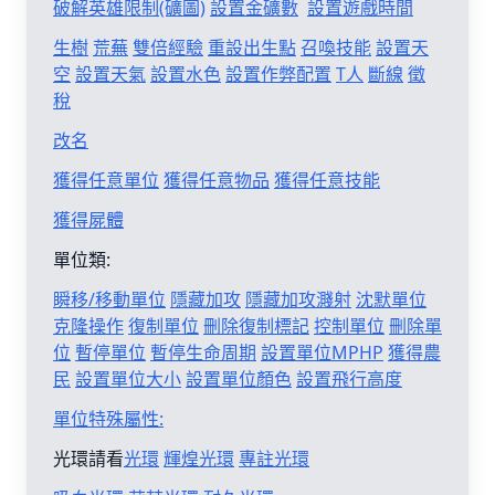
破解英雄限制(礦圖)
設置金礦數
設置遊戲時間
生樹
荒蕪
雙倍經驗
重設出生點
召喚技能
設置天
空
設置天氣
設置水色
設置作弊配置
T人
斷線
徵
稅
改名
獲得任意單位
獲得任意物品
獲得任意技能
獲得屍體
單位類:
瞬移/移動單位
隱藏加攻
隱藏加攻濺射
沈默單位
克隆操作
復制單位
刪除復制標記
控制單位
刪除單
位
暫停單位
暫停生命周期
設置單位MPHP
獲得農
民
設置單位大小
設置單位顏色
設置飛行高度
單位特殊屬性:
光環請看
光環
輝煌光環
專註光環