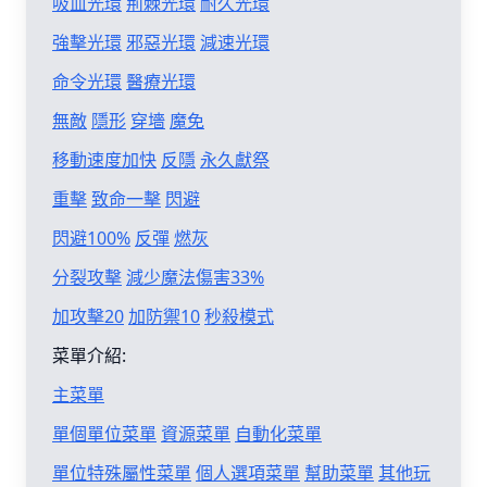
吸血光環
荊棘光環
耐久光環
強擊光環
邪惡光環
減速光環
命令光環
醫療光環
無敵
隱形
穿墻
魔免
移動速度加快
反隱
永久獻祭
重擊
致命一擊
閃避
閃避100%
反彈
燃灰
分裂攻擊
減少魔法傷害33%
加攻擊20
加防禦10
秒殺模式
菜單介紹:
主菜單
單個單位菜單
資源菜單
自動化菜單
單位特殊屬性菜單
個人選項菜單
幫助菜單
其他玩