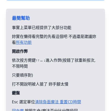
最簡幫助
事實上菜單已經提供了大部分功能
妳實在懶得看完整的先看這個吧 不過還是建議妳
看
所有功能
開啟作弊
依次按方嚮鍵↑↑←↓進入作弊(按錯了就重新按次,
不限時間
只要順序對)
打不開說明被人搶了 妳手腳太慢
鍵盤
Esc 選定單位
清除負面魔法 重置CD時間
回血魔
按照生命/魔法百分比分階段回