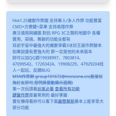
hke1.25魔獸作弊圖 支持單人/多人作弊 功能豐富
CMD+方嚮鍵+菜單 支持高隱作弊
廣泛適用與礦圖 對抗 RPG 3C之類的地圖中 各種
實用、惡搞、無聊的功能全都有
目前宇宙中最強大的魔獸爭霸3冰封王座作弊腳本
如果說還有更強大的 那一定是他的未來版本
妳可以加QQ群19938997、7803814、
47099542、17263424、19908229、47929204找
人一起玩，反饋BUG
MSN作弊群 group101672@msnzone.cn(直接加
為好友即可,發閃屏震動顯示面闆)
第一次玩請看
玩家必看
查看所有功能
鍵盤作弊
是最常用的 最好掌握
實在懶得看妳可以看下面
最簡幫助
基本上能享受大
部分功能