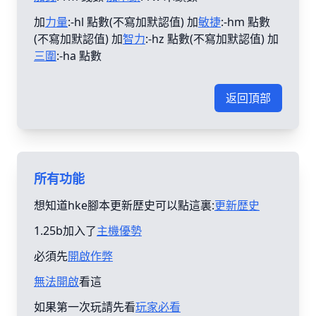
加
力量
:-hl 點數(不寫加默認值) 加
敏捷
:-hm 點數
(不寫加默認值) 加
智力
:-hz 點數(不寫加默認值) 加
三圍
:-ha 點數
返回頂部
所有功能
想知道hke腳本更新歴史可以點這裏:
更新歴史
1.25b加入了
主機優勢
必須先
開啟作弊
無法開啟
看這
如果第一次玩請先看
玩家必看