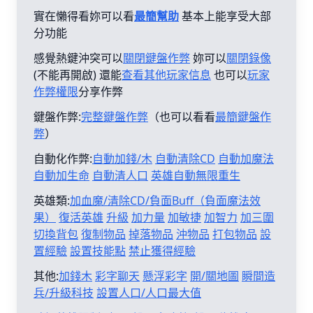
實在懶得看妳可以看
最簡幫助
基本上能享受大部
分功能
感覺熱鍵沖突可以
關閉鍵盤作弊
妳可以
關閉錄像
(不能再開啟) 還能
查看其他玩家信息
也可以
玩家
作弊權限
分享作弊
鍵盤作弊:
完整鍵盤作弊
（也可以看看
最簡鍵盤作
弊
）
自動化作弊:
自動加錢/木
自動清除CD
自動加魔法
自動加生命
自動清人口
英雄自動無限重生
英雄類:
加血魔/清除CD/負面Buff（負面魔法效
果）
復活英雄
升級
加力量
加敏捷
加智力
加三圍
切換背包
復制物品
掉落物品
沖物品
打包物品
設
置經驗
設置技能點
禁止獲得經驗
其他:
加錢木
彩字聊天
懸浮彩字
開/關地圖
瞬間造
兵/升級科技
設置人口/人口最大值