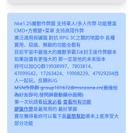
hke1.25魔獸作弊圖 支持單人/多人作弊 功能豐富
CMD+方嚮鍵+菜單 支持高隱作弊
廣泛適用與礦圖 對抗 RPG 3C之類的地圖中 各種
實用、惡搞、無聊的功能全都有
目前宇宙中最強大的魔獸爭霸3冰封王座作弊腳本
如果說還有更強大的 那一定是他的未來版本
妳可以加QQ群19938997、7803814、
47099542、17263424、19908229、47929204找
人一起玩，反饋BUG
MSN作弊群 group101672@msnzone.cn(直接加
為好友即可,發閃屏震動顯示面闆)
第一次玩請看
玩家必看
查看所有功能
鍵盤作弊
是最常用的 最好掌握
實在懶得看妳可以看下面
最簡幫助
基本上能享受大
部分功能