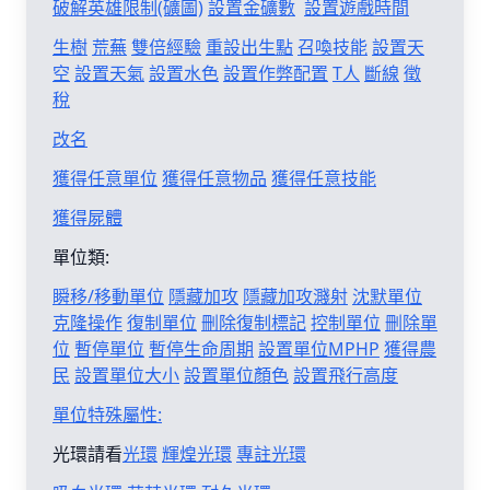
破解英雄限制(礦圖)
設置金礦數
設置遊戲時間
生樹
荒蕪
雙倍經驗
重設出生點
召喚技能
設置天
空
設置天氣
設置水色
設置作弊配置
T人
斷線
徵
稅
改名
獲得任意單位
獲得任意物品
獲得任意技能
獲得屍體
單位類:
瞬移/移動單位
隱藏加攻
隱藏加攻濺射
沈默單位
克隆操作
復制單位
刪除復制標記
控制單位
刪除單
位
暫停單位
暫停生命周期
設置單位MPHP
獲得農
民
設置單位大小
設置單位顏色
設置飛行高度
單位特殊屬性:
光環請看
光環
輝煌光環
專註光環