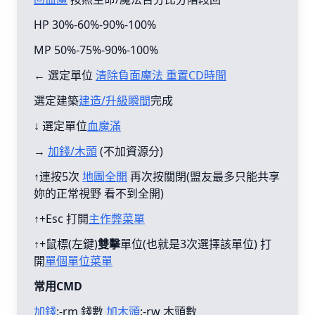
HP 30%-60%-90%-100%
MP 50%-75%-90%-100%
← 選定單位
清除負面魔法 重置CD時間
選定建築
建造/升級瞬間
完成
↓ 選定單位
血魔滿
→
加錢/木頭
(不加資源分)
↑連按5次
地圖全開
再次按關閉(盟友最多只能共享
妳的正常視野 看不到全開)
↑+Esc 打開
主作弊菜單
↑+鼠標(左鍵)
雙擊
單位(也就是3次選擇該單位) 打
開
單個單位菜單
常用CMD
加錢
:-rm 錢數
加木頭
:-rw 木頭數