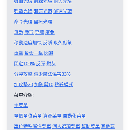
吸血光環
荊棘光環
耐久光環
強擊光環
邪惡光環
減速光環
命令光環
醫療光環
無敵
隱形
穿墻
魔免
移動速度加快
反隱
永久獻祭
重擊
致命一擊
閃避
閃避100%
反彈
燃灰
分裂攻擊
減少魔法傷害33%
加攻擊20
加防禦10
秒殺模式
菜單介紹:
主菜單
單個單位菜單
資源菜單
自動化菜單
單位特殊屬性菜單
個人選項菜單
幫助菜單
其他玩