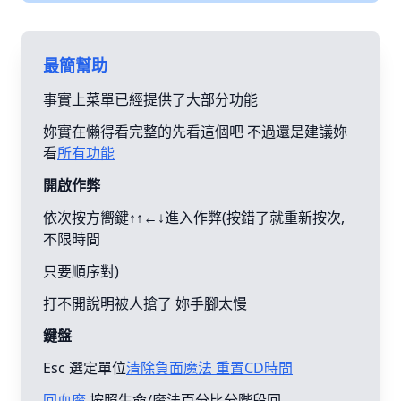
最簡幫助
事實上菜單已經提供了大部分功能
妳實在懶得看完整的先看這個吧 不過還是建議妳
看
所有功能
開啟作弊
依次按方嚮鍵↑↑←↓進入作弊(按錯了就重新按次,
不限時間
只要順序對)
打不開說明被人搶了 妳手腳太慢
鍵盤
Esc 選定單位
清除負面魔法 重置CD時間
回血魔
按照生命/魔法百分比分階段回