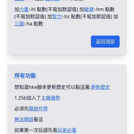
加
力量
:-hl 點數(不寫加默認值) 加
敏捷
:-hm 點數
(不寫加默認值) 加
智力
:-hz 點數(不寫加默認值) 加
三圍
:-ha 點數
返回頂部
所有功能
想知道hke腳本更新歴史可以點這裏:
更新歴史
1.25b加入了
主機優勢
必須先
開啟作弊
無法開啟
看這
如果第一次玩請先看
玩家必看