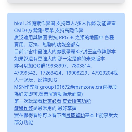
hke1.25魔獸作弊圖 支持單人/多人作弊 功能豐富
CMD+方嚮鍵+菜單 支持高隱作弊
廣泛適用與礦圖 對抗 RPG 3C之類的地圖中 各種
實用、惡搞、無聊的功能全都有
目前宇宙中最強大的魔獸爭霸3冰封王座作弊腳本
如果說還有更強大的 那一定是他的未來版本
妳可以加QQ群19938997、7803814、
47099542、17263424、19908229、47929204找
人一起玩，反饋BUG
MSN作弊群 group101672@msnzone.cn(直接加
為好友即可,發閃屏震動顯示面闆)
第一次玩請看
玩家必看
查看所有功能
鍵盤作弊
是最常用的 最好掌握
實在懶得看妳可以看下面
最簡幫助
基本上能享受大
部分功能