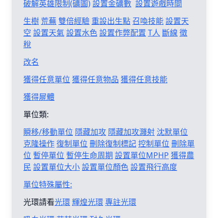
破解英雄限制(礦圖)
設置金礦數
設置遊戲時間
生樹
荒蕪
雙倍經驗
重設出生點
召喚技能
設置天
空
設置天氣
設置水色
設置作弊配置
T人
斷線
徵
稅
改名
獲得任意單位
獲得任意物品
獲得任意技能
獲得屍體
單位類:
瞬移/移動單位
隱藏加攻
隱藏加攻濺射
沈默單位
克隆操作
復制單位
刪除復制標記
控制單位
刪除單
位
暫停單位
暫停生命周期
設置單位MPHP
獲得農
民
設置單位大小
設置單位顏色
設置飛行高度
單位特殊屬性:
光環請看
光環
輝煌光環
專註光環