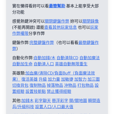
實在懶得看妳可以看
最簡幫助
基本上能享受大部
分功能
感覺熱鍵沖突可以
關閉鍵盤作弊
妳可以
關閉錄像
(不能再開啟) 還能
查看其他玩家信息
也可以
玩家
作弊權限
分享作弊
鍵盤作弊:
完整鍵盤作弊
（也可以看看
最簡鍵盤作
弊
）
自動化作弊:
自動加錢/木
自動清除CD
自動加魔法
自動加生命
自動清人口
英雄自動無限重生
英雄類:
加血魔/清除CD/負面Buff（負面魔法效
果）
復活英雄
升級
加力量
加敏捷
加智力
加三圍
切換背包
復制物品
掉落物品
沖物品
打包物品
設
置經驗
設置技能點
禁止獲得經驗
其他:
加錢木
彩字聊天
懸浮彩字
開/關地圖
瞬間造
兵/升級科技
設置人口/人口最大值