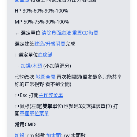
HP 30%-60%-90%-100%
MP 50%-75%-90%-100%
← 選定單位
清除負面魔法 重置CD時間
選定建築
建造/升級瞬間
完成
↓ 選定單位
血魔滿
→
加錢/木頭
(不加資源分)
↑連按5次
地圖全開
再次按關閉(盟友最多只能共享
妳的正常視野 看不到全開)
↑+Esc 打開
主作弊菜單
↑+鼠標(左鍵)
雙擊
單位(也就是3次選擇該單位) 打
開
單個單位菜單
常用CMD
加錢
:-rm 錢數
加木頭
:-rw 木頭數