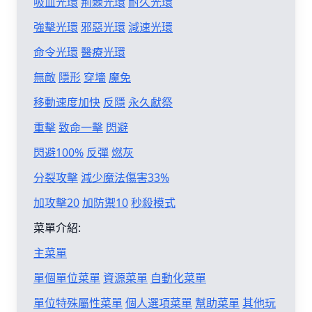
吸血光環
荊棘光環
耐久光環
強擊光環
邪惡光環
減速光環
命令光環
醫療光環
無敵
隱形
穿墻
魔免
移動速度加快
反隱
永久獻祭
重擊
致命一擊
閃避
閃避100%
反彈
燃灰
分裂攻擊
減少魔法傷害33%
加攻擊20
加防禦10
秒殺模式
菜單介紹:
主菜單
單個單位菜單
資源菜單
自動化菜單
單位特殊屬性菜單
個人選項菜單
幫助菜單
其他玩