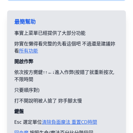
最簡幫助
事實上菜單已經提供了大部分功能
妳實在懶得看完整的先看這個吧 不過還是建議妳
看
所有功能
開啟作弊
依次按方嚮鍵↑↑←↓進入作弊(按錯了就重新按次,
不限時間
只要順序對)
打不開說明被人搶了 妳手腳太慢
鍵盤
Esc 選定單位
清除負面魔法 重置CD時間
回血魔
按照生命/魔法百分比分階段回