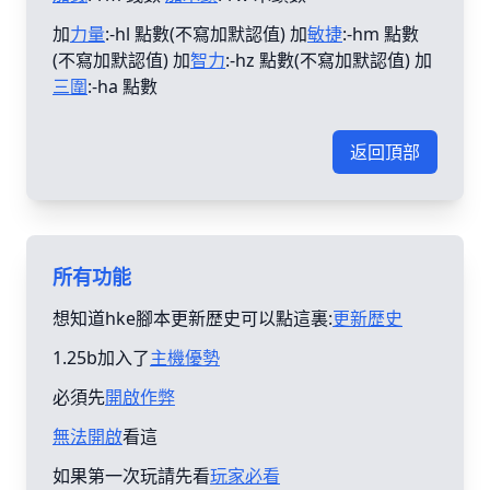
加
力量
:-hl 點數(不寫加默認值) 加
敏捷
:-hm 點數
(不寫加默認值) 加
智力
:-hz 點數(不寫加默認值) 加
三圍
:-ha 點數
返回頂部
所有功能
想知道hke腳本更新歴史可以點這裏:
更新歴史
1.25b加入了
主機優勢
必須先
開啟作弊
無法開啟
看這
如果第一次玩請先看
玩家必看