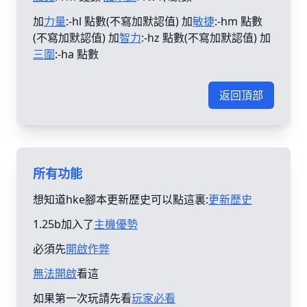
加
力量
:-hl 點數(不寫加默認值) 加
敏捷
:-hm 點數
(不寫加默認值) 加
智力
:-hz 點數(不寫加默認值) 加
三圍
:-ha 點數
返回頂部
所有功能
想知道hke腳本更新歴史可以點這裏:
更新歴史
1.25b加入了
主機優勢
必須先
開啟作弊
無法開啟
看這
如果第一次玩請先看
玩家必看