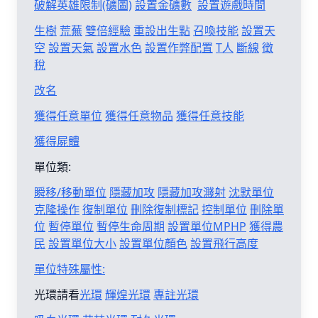
破解英雄限制(礦圖)
設置金礦數
設置遊戲時間
生樹
荒蕪
雙倍經驗
重設出生點
召喚技能
設置天
空
設置天氣
設置水色
設置作弊配置
T人
斷線
徵
稅
改名
獲得任意單位
獲得任意物品
獲得任意技能
獲得屍體
單位類:
瞬移/移動單位
隱藏加攻
隱藏加攻濺射
沈默單位
克隆操作
復制單位
刪除復制標記
控制單位
刪除單
位
暫停單位
暫停生命周期
設置單位MPHP
獲得農
民
設置單位大小
設置單位顏色
設置飛行高度
單位特殊屬性:
光環請看
光環
輝煌光環
專註光環