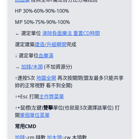
HP 30%-60%-90%-100%
MP 50%-75%-90%-100%
← 選定單位
清除負面魔法 重置CD時間
選定建築
建造/升級瞬間
完成
↓ 選定單位
血魔滿
→
加錢/木頭
(不加資源分)
↑連按5次
地圖全開
再次按關閉(盟友最多只能共享
妳的正常視野 看不到全開)
↑+Esc 打開
主作弊菜單
↑+鼠標(左鍵)
雙擊
單位(也就是3次選擇該單位) 打
開
單個單位菜單
常用CMD
加錢
:-rm 錢數
加木頭
:-rw 木頭數