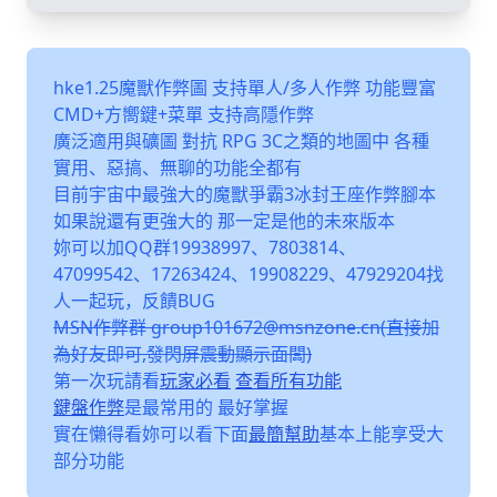
hke1.25魔獸作弊圖 支持單人/多人作弊 功能豐富
CMD+方嚮鍵+菜單 支持高隱作弊
廣泛適用與礦圖 對抗 RPG 3C之類的地圖中 各種
實用、惡搞、無聊的功能全都有
目前宇宙中最強大的魔獸爭霸3冰封王座作弊腳本
如果說還有更強大的 那一定是他的未來版本
妳可以加QQ群19938997、7803814、
47099542、17263424、19908229、47929204找
人一起玩，反饋BUG
MSN作弊群 group101672@msnzone.cn(直接加
為好友即可,發閃屏震動顯示面闆)
第一次玩請看
玩家必看
查看所有功能
鍵盤作弊
是最常用的 最好掌握
實在懶得看妳可以看下面
最簡幫助
基本上能享受大
部分功能