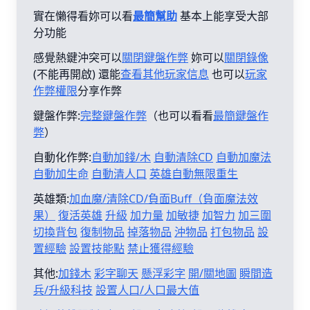
實在懶得看妳可以看
最簡幫助
基本上能享受大部
分功能
感覺熱鍵沖突可以
關閉鍵盤作弊
妳可以
關閉錄像
(不能再開啟) 還能
查看其他玩家信息
也可以
玩家
作弊權限
分享作弊
鍵盤作弊:
完整鍵盤作弊
（也可以看看
最簡鍵盤作
弊
）
自動化作弊:
自動加錢/木
自動清除CD
自動加魔法
自動加生命
自動清人口
英雄自動無限重生
英雄類:
加血魔/清除CD/負面Buff（負面魔法效
果）
復活英雄
升級
加力量
加敏捷
加智力
加三圍
切換背包
復制物品
掉落物品
沖物品
打包物品
設
置經驗
設置技能點
禁止獲得經驗
其他:
加錢木
彩字聊天
懸浮彩字
開/關地圖
瞬間造
兵/升級科技
設置人口/人口最大值