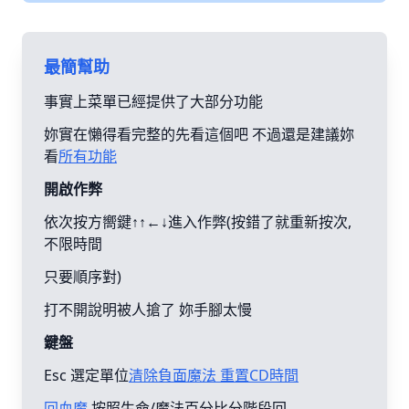
最簡幫助
事實上菜單已經提供了大部分功能
妳實在懶得看完整的先看這個吧 不過還是建議妳
看
所有功能
開啟作弊
依次按方嚮鍵↑↑←↓進入作弊(按錯了就重新按次,
不限時間
只要順序對)
打不開說明被人搶了 妳手腳太慢
鍵盤
Esc 選定單位
清除負面魔法 重置CD時間
回血魔
按照生命/魔法百分比分階段回