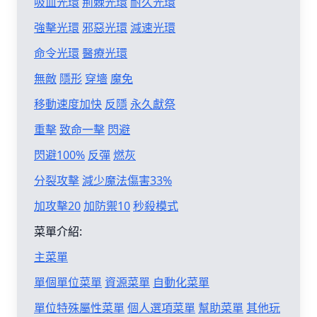
吸血光環
荊棘光環
耐久光環
強擊光環
邪惡光環
減速光環
命令光環
醫療光環
無敵
隱形
穿墻
魔免
移動速度加快
反隱
永久獻祭
重擊
致命一擊
閃避
閃避100%
反彈
燃灰
分裂攻擊
減少魔法傷害33%
加攻擊20
加防禦10
秒殺模式
菜單介紹:
主菜單
單個單位菜單
資源菜單
自動化菜單
單位特殊屬性菜單
個人選項菜單
幫助菜單
其他玩