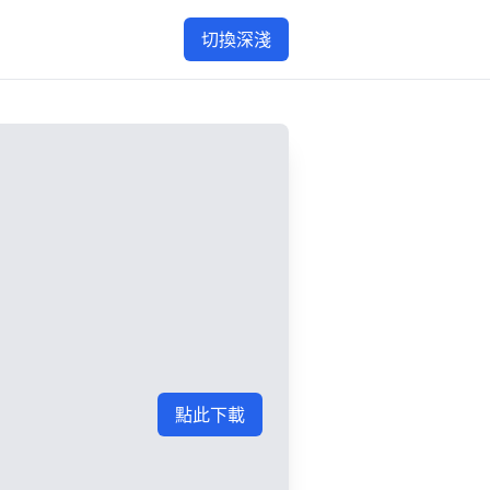
切換深淺
點此下載