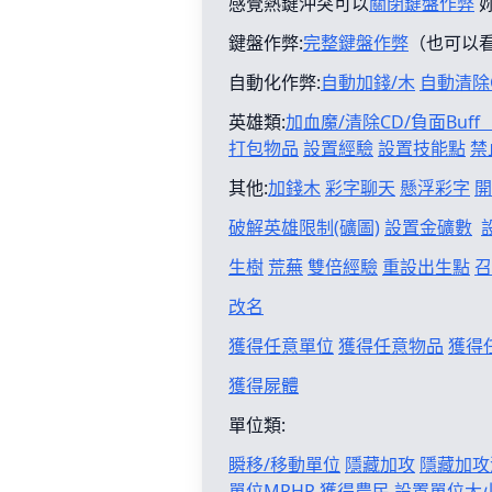
感覺熱鍵沖突可以
關閉鍵盤作弊
鍵盤作弊:
完整鍵盤作弊
（也可以
自動化作弊:
自動加錢/木
自動清除
英雄類:
加血魔/清除CD/負面Buf
打包物品
設置經驗
設置技能點
禁
其他:
加錢木
彩字聊天
懸浮彩字
開
破解英雄限制(礦圖)
設置金礦數
生樹
荒蕪
雙倍經驗
重設出生點
召
改名
獲得任意單位
獲得任意物品
獲得
獲得屍體
單位類:
瞬移/移動單位
隱藏加攻
隱藏加攻
單位MPHP
獲得農民
設置單位大