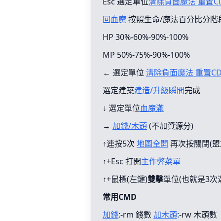
Esc 選定單位
清除負面魔法 重置C
回血魔
按照生命/魔法百分比分階
HP 30%-60%-90%-100%
MP 50%-75%-90%-100%
← 選定單位
清除負面魔法 重置C
選定建築
建造/升級瞬間
完成
↓ 選定單位
血魔滿
→
加錢/木頭
(不加資源分)
↑連按5次
地圖全開
再次按關閉(盟
↑+Esc 打開
主作弊菜單
↑+鼠標(左鍵)
雙擊
單位(也就是3次
常用CMD
加錢
:-rm 錢數
加木頭
:-rw 木頭數