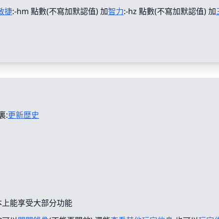
敏捷
:-hm 點數(不寫加默認值) 加
智力
:-hz 點數(不寫加默認值) 加
裏:
更新歴史
本上能享受大部分功能