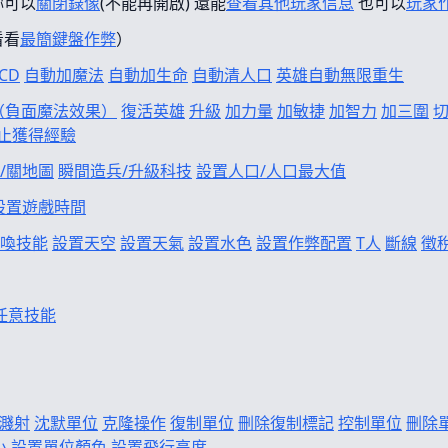
妳可以
關閉錄像
(不能再開啟) 還能
查看其他玩家信息
也可以
玩家
看看
最簡鍵盤作弊
）
CD
自動加魔法
自動加生命
自動清人口
英雄自動無限重生
f（負面魔法效果）
復活英雄
升級
加力量
加敏捷
加智力
加三圍
止獲得經驗
/關地圖
瞬間造兵/升級科技
設置人口/人口最大值
設置遊戲時間
喚技能
設置天空
設置天氣
設置水色
設置作弊配置
T人
斷線
徵
任意技能
濺射
沈默單位
克隆操作
復制單位
刪除復制標記
控制單位
刪除
小
設置單位顏色
設置飛行高度