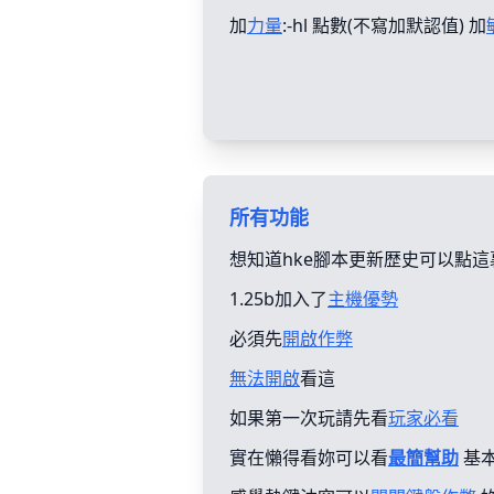
加
力量
:-hl 點數(不寫加默認值) 加
所有功能
想知道hke腳本更新歴史可以點這
1.25b加入了
主機優勢
必須先
開啟作弊
無法開啟
看這
如果第一次玩請先看
玩家必看
實在懶得看妳可以看
最簡幫助
基