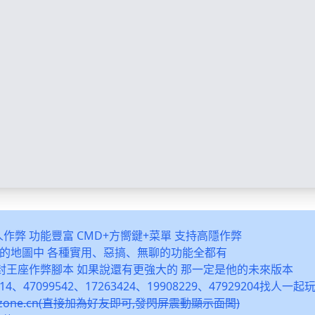
多人作弊 功能豐富 CMD+方嚮鍵+菜單 支持高隱作弊
之類的地圖中 各種實用、惡搞、無聊的功能全都有
封王座作弊腳本 如果說還有更強大的 那一定是他的未來版本
14、47099542、17263424、19908229、47929204找人一
snzone.cn(直接加為好友即可,發閃屏震動顯示面闆)