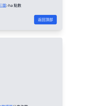
三圍
:-ha 點數
返回頂部