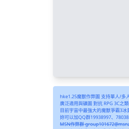
hke1.25魔獸作弊圖 支持單人/
廣泛適用與礦圖 對抗 RPG 3C
目前宇宙中最強大的魔獸爭霸3冰
妳可以加QQ群19938997、78038
MSN作弊群 group101672@m