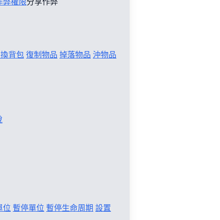
作弊權限
分享作弊
切換背包
復制物品
掉落物品
沖物品
稅
單位
暫停單位
暫停生命周期
設置