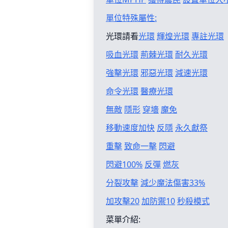
單位特殊屬性:
光環請看
光環
輝煌光環
專註光環
吸血光環
荊棘光環
耐久光環
強擊光環
邪惡光環
減速光環
命令光環
醫療光環
無敵
隱形
穿墻
魔免
移動速度加快
反隱
永久獻祭
重擊
致命一擊
閃避
閃避100%
反彈
燃灰
分裂攻擊
減少魔法傷害33%
加攻擊20
加防禦10
秒殺模式
菜單介紹: