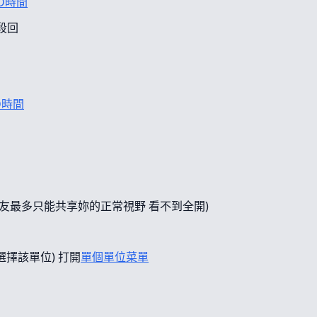
D時間
段回
D時間
友最多只能共享妳的正常視野 看不到全開)
選擇該單位) 打開
單個單位菜單