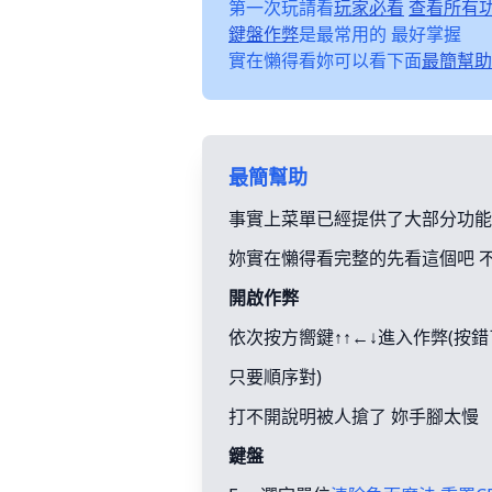
第一次玩請看
玩家必看
查看所有
鍵盤作弊
是最常用的 最好掌握
實在懶得看妳可以看下面
最簡幫助
最簡幫助
事實上菜單已經提供了大部分功能
妳實在懶得看完整的先看這個吧 
開啟作弊
依次按方嚮鍵↑↑←↓進入作弊(按
只要順序對)
打不開說明被人搶了 妳手腳太慢
鍵盤