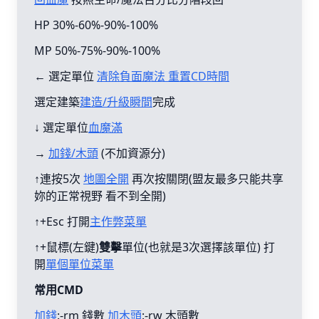
HP 30%-60%-90%-100%
MP 50%-75%-90%-100%
← 選定單位
清除負面魔法 重置CD時間
選定建築
建造/升級瞬間
完成
↓ 選定單位
血魔滿
→
加錢/木頭
(不加資源分)
↑連按5次
地圖全開
再次按關閉(盟友最多只能共享
妳的正常視野 看不到全開)
↑+Esc 打開
主作弊菜單
↑+鼠標(左鍵)
雙擊
單位(也就是3次選擇該單位) 打
開
單個單位菜單
常用CMD
加錢
:-rm 錢數
加木頭
:-rw 木頭數