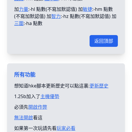
加
力量
:-hl 點數(不寫加默認值) 加
敏捷
:-hm 點數
(不寫加默認值) 加
智力
:-hz 點數(不寫加默認值) 加
三圍
:-ha 點數
返回頂部
所有功能
想知道hke腳本更新歴史可以點這裏:
更新歴史
1.25b加入了
主機優勢
必須先
開啟作弊
無法開啟
看這
如果第一次玩請先看
玩家必看