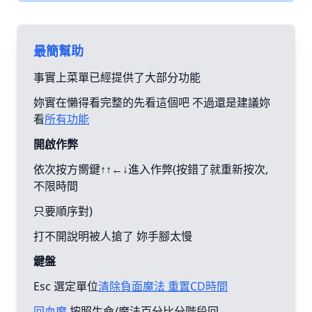
最簡幫助
事實上菜單已經提供了大部分功能
妳實在懶得看完整的先看這個吧 不過還是建議妳
看
所有功能
開啟作弊
依次按方嚮鍵↑↑←↓進入作弊(按錯了就重新按次,
不限時間
只要順序對)
打不開說明被人搶了 妳手腳太慢
鍵盤
Esc 選定單位
清除負面魔法 重置CD時間
回血魔
按照生命/魔法百分比分階段回