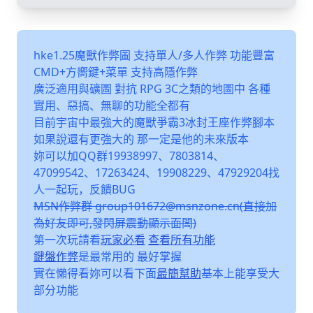
hke1.25魔獸作弊圖 支持單人/多人作弊 功能豐富
CMD+方嚮鍵+菜單 支持高隱作弊
廣泛適用與礦圖 對抗 RPG 3C之類的地圖中 各種
實用、惡搞、無聊的功能全都有
目前宇宙中最強大的魔獸爭霸3冰封王座作弊腳本
如果說還有更強大的 那一定是他的未來版本
妳可以加QQ群19938997、7803814、
47099542、17263424、19908229、47929204找
人一起玩，反饋BUG
MSN作弊群 group101672@msnzone.cn(直接加
為好友即可,發閃屏震動顯示面闆)
第一次玩請看
玩家必看
查看所有功能
鍵盤作弊
是最常用的 最好掌握
實在懶得看妳可以看下面
最簡幫助
基本上能享受大
部分功能