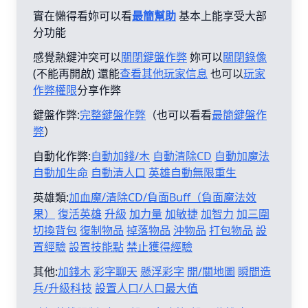
實在懶得看妳可以看
最簡幫助
基本上能享受大部
分功能
感覺熱鍵沖突可以
關閉鍵盤作弊
妳可以
關閉錄像
(不能再開啟) 還能
查看其他玩家信息
也可以
玩家
作弊權限
分享作弊
鍵盤作弊:
完整鍵盤作弊
（也可以看看
最簡鍵盤作
弊
）
自動化作弊:
自動加錢/木
自動清除CD
自動加魔法
自動加生命
自動清人口
英雄自動無限重生
英雄類:
加血魔/清除CD/負面Buff（負面魔法效
果）
復活英雄
升級
加力量
加敏捷
加智力
加三圍
切換背包
復制物品
掉落物品
沖物品
打包物品
設
置經驗
設置技能點
禁止獲得經驗
其他:
加錢木
彩字聊天
懸浮彩字
開/關地圖
瞬間造
兵/升級科技
設置人口/人口最大值