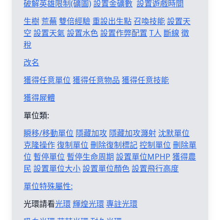
破解英雄限制(礦圖)
設置金礦數
設置遊戲時間
生樹
荒蕪
雙倍經驗
重設出生點
召喚技能
設置天
空
設置天氣
設置水色
設置作弊配置
T人
斷線
徵
稅
改名
獲得任意單位
獲得任意物品
獲得任意技能
獲得屍體
單位類:
瞬移/移動單位
隱藏加攻
隱藏加攻濺射
沈默單位
克隆操作
復制單位
刪除復制標記
控制單位
刪除單
位
暫停單位
暫停生命周期
設置單位MPHP
獲得農
民
設置單位大小
設置單位顏色
設置飛行高度
單位特殊屬性:
光環請看
光環
輝煌光環
專註光環