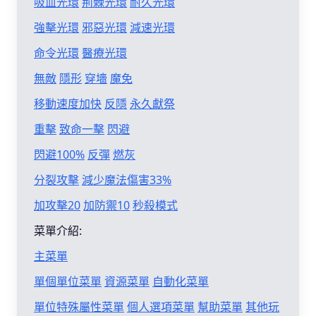
吸血光環
荊棘光環
耐久光環
強擊光環
邪惡光環
減速光環
命令光環
醫療光環
無敵
隱形
穿墻
魔免
移動速度加快
反隱
永久獻祭
重擊
致命一擊
閃避
閃避100%
反彈
燃灰
分裂攻擊
減少魔法傷害33%
加攻擊20
加防禦10
秒殺模式
菜單介紹:
主菜單
單個單位菜單
資源菜單
自動化菜單
單位特殊屬性菜單
個人選項菜單
幫助菜單
其他玩