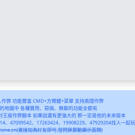
多人作弊 功能豐富 CMD+方嚮鍵+菜單 支持高隱作弊
之類的地圖中 各種實用、惡搞、無聊的功能全都有
封王座作弊腳本 如果說還有更強大的 那一定是他的未來版本
14、47099542、17263424、19908229、47929204找人一
snzone.cn(直接加為好友即可,發閃屏震動顯示面闆)