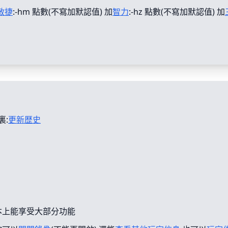
敏捷
:-hm 點數(不寫加默認值) 加
智力
:-hz 點數(不寫加默認值) 加
裏:
更新歴史
本上能享受大部分功能