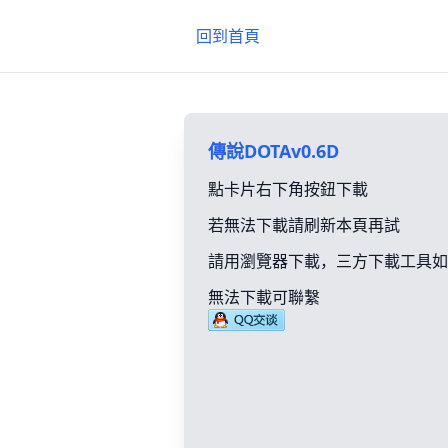
回到首頁
傳說DOTAv0.6D
點卡片右下角按鈕下載
若無法下載請刷新本頁再試
請用瀏覽器下載，三方下載工具如
無法下載可聯繫