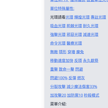
單位特殊屬性:
光環請看
光環
輝煌光環
專註光環
吸血光環
荊棘光環
耐久光環
強擊光環
邪惡光環
減速光環
命令光環
醫療光環
無敵
隱形
穿墻
魔免
移動速度加快
反隱
永久獻祭
重擊
致命一擊
閃避
閃避100%
反彈
燃灰
分裂攻擊
減少魔法傷害33%
加攻擊20
加防禦10
秒殺模式
菜單介紹: