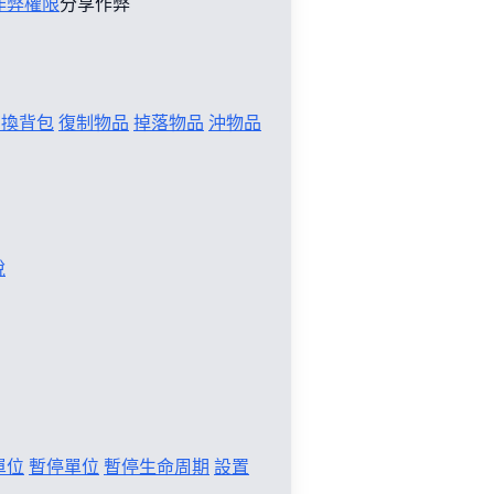
作弊權限
分享作弊
切換背包
復制物品
掉落物品
沖物品
稅
單位
暫停單位
暫停生命周期
設置