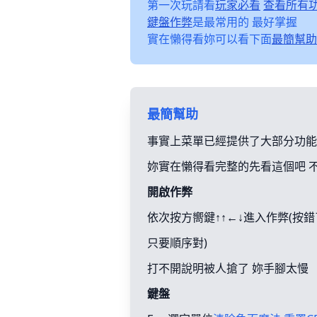
第一次玩請看
玩家必看
查看所有
鍵盤作弊
是最常用的 最好掌握
實在懶得看妳可以看下面
最簡幫助
最簡幫助
事實上菜單已經提供了大部分功能
妳實在懶得看完整的先看這個吧 
開啟作弊
依次按方嚮鍵↑↑←↓進入作弊(按
只要順序對)
打不開說明被人搶了 妳手腳太慢
鍵盤