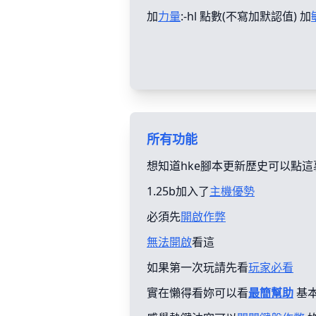
加
力量
:-hl 點數(不寫加默認值) 加
所有功能
想知道hke腳本更新歴史可以點這
1.25b加入了
主機優勢
必須先
開啟作弊
無法開啟
看這
如果第一次玩請先看
玩家必看
實在懶得看妳可以看
最簡幫助
基