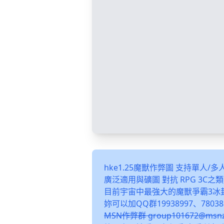
hke1.25魔獸作弊圖 支持單人/
廣泛適用與礦圖 對抗 RPG 3C
目前宇宙中最強大的魔獸爭霸3冰
妳可以加QQ群19938997、78038
MSN作弊群 group101672@m