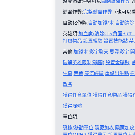
感覺熱鍵沖突可以
關閉鍵盤作弊
鍵盤作弊:
完整鍵盤作弊
（也可以
自動化作弊:
自動加錢/木
自動清除
英雄類:
加血魔/清除CD/負面Buf
打包物品
設置經驗
設置技能點
禁
其他:
加錢木
彩字聊天
懸浮彩字
開
破解英雄限制(礦圖)
設置金礦數
生樹
荒蕪
雙倍經驗
重設出生點
召
改名
獲得任意單位
獲得任意物品
獲得
獲得屍體
單位類:
瞬移/移動單位
隱藏加攻
隱藏加攻
單位MPHP
獲得農民
設置單位大