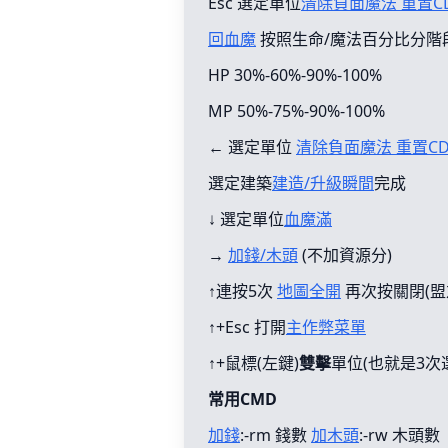
Esc 選定單位
清除負面魔法 重置C
回血魔
按照生命/魔法百分比分階
HP 30%-60%-90%-100%
MP 50%-75%-90%-100%
← 選定單位
清除負面魔法 重置C
選定建築
建造/升級瞬間
完成
↓ 選定單位
血魔滿
→
加錢/木頭
(不加資源分)
↑連按5次
地圖全開
再次按關閉(盟
↑+Esc 打開
主作弊菜單
↑+鼠標(左鍵)
雙擊
單位(也就是3次
常用CMD
加錢
:-rm 錢數
加木頭
:-rw 木頭數