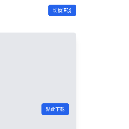
切換深淺
點此下載