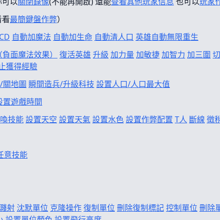
妳可以
關閉錄像
(不能再開啟) 還能
查看其他玩家信息
也可以
玩家
看看
最簡鍵盤作弊
）
CD
自動加魔法
自動加生命
自動清人口
英雄自動無限重生
f（負面魔法效果）
復活英雄
升級
加力量
加敏捷
加智力
加三圍
止獲得經驗
/關地圖
瞬間造兵/升級科技
設置人口/人口最大值
設置遊戲時間
喚技能
設置天空
設置天氣
設置水色
設置作弊配置
T人
斷線
徵
任意技能
濺射
沈默單位
克隆操作
復制單位
刪除復制標記
控制單位
刪除
小
設置單位顏色
設置飛行高度