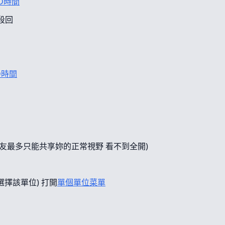
D時間
段回
D時間
友最多只能共享妳的正常視野 看不到全開)
選擇該單位) 打開
單個單位菜單