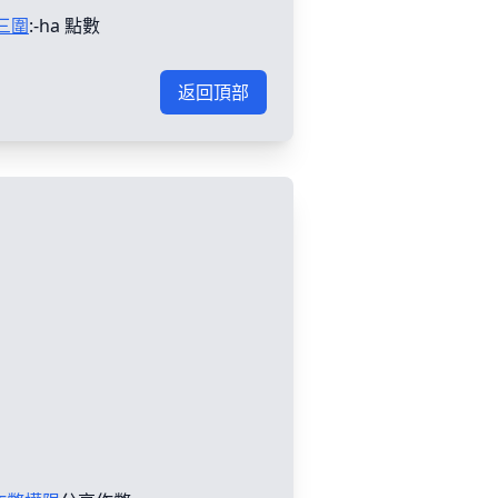
三圍
:-ha 點數
返回頂部